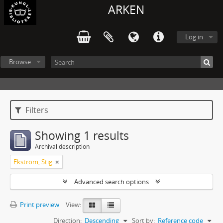
ARKEN
Log in
Browse
Filters
Showing 1 results
Archival description
Ekström, Stig
Advanced search options
Print preview
View:
Direction:
Descending
Sort by:
Reference code