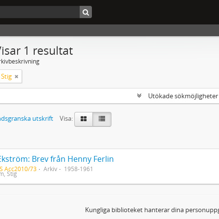
isar 1 resultat
rkivbeskrivning
Stig
Utökade sökmöjlighete
dsgranska utskrift
Visa:
Ekström: Brev från Henny Ferlin
S Acc2010/73
Arkiv
1958-1961
m, Stig
Kungliga biblioteket hanterar dina personuppg