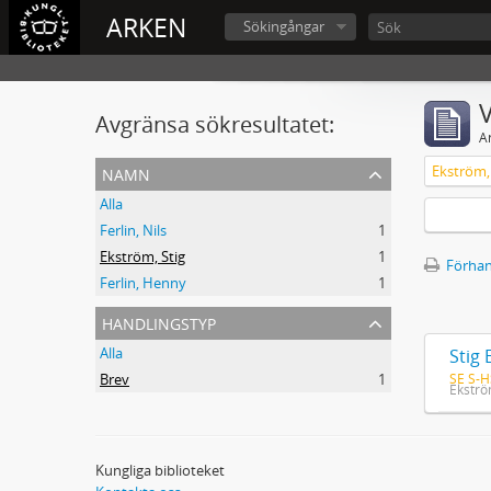
ARKEN
Sökingångar
V
Avgränsa sökresultatet:
A
namn
Ekström, 
Alla
Ferlin, Nils
1
Ekström, Stig
1
Förhan
Ferlin, Henny
1
handlingstyp
Alla
Stig 
SE S-H
Brev
1
Ekströ
Kungliga biblioteket