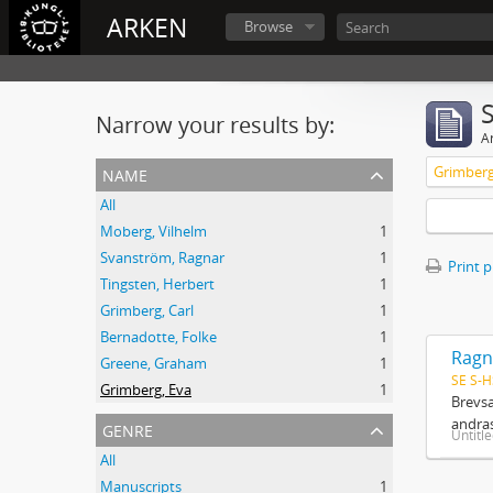
ARKEN
Browse
Narrow your results by:
Ar
name
Grimberg
All
Moberg, Vilhelm
1
Svanström, Ragnar
1
Print 
Tingsten, Herbert
1
Grimberg, Carl
1
Bernadotte, Folke
1
Ragn
Greene, Graham
1
SE S-H
Grimberg, Eva
1
Brevsa
andras
genre
Untitl
All
Manuscripts
1