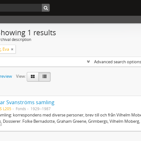
Showing 1 results
chival description
, Eva
Advanced search option
preview
View:
ar Svanströms samling
S L205
Fonds
1929--1987
mling: korrespondens med diverse personer, brev till och från Vilhelm Mobe
. Dossierer: Folke Bernadotte, Graham Greene, Grimbergs, Vilhelm Moberg, 
ed