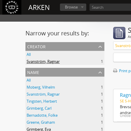
ARKEN
Browse
Narrow your results by:
Ar
creator
Svanströ
All
Svanström, Ragnar
1
name
Print 
All
Moberg, Vilhelm
1
Svanström, Ragnar
1
Ragn
SE S-H
Tingsten, Herbert
1
Brevsa
Grimberg, Carl
1
andras
Bernadotte, Folke
1
Untitl
Greene, Graham
1
Grimberg, Eva
1