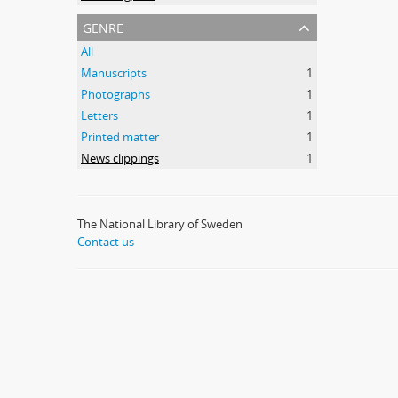
genre
All
Manuscripts
1
Photographs
1
Letters
1
Printed matter
1
News clippings
1
The National Library of Sweden
Contact us