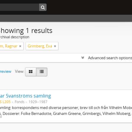
Showing 1 results
chival description
m, Ragnar
Grimberg, Eva
Advanced search option
preview
View:
ar Svanströms samling
S L205
Fonds
1929--1987
mling: korrespondens med diverse personer, brev till och från Vilhelm Mobe
. Dossierer: Folke Bernadotte, Graham Greene, Grimbergs, Vilhelm Moberg, 
ed