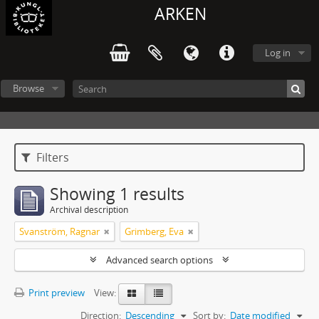
ARKEN
Log in
Browse
Filters
Showing 1 results
Archival description
Svanström, Ragnar
Grimberg, Eva
Advanced search options
Print preview
View:
Direction:
Descending
Sort by:
Date modified