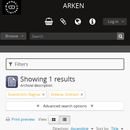
ARKEN
Log in
Browse
Filters
Showing 1 results
Archival description
Svanström, Ragnar
Greene, Graham
Advanced search options
Print preview
View:
Direction:
Ascending
Sort by:
Title