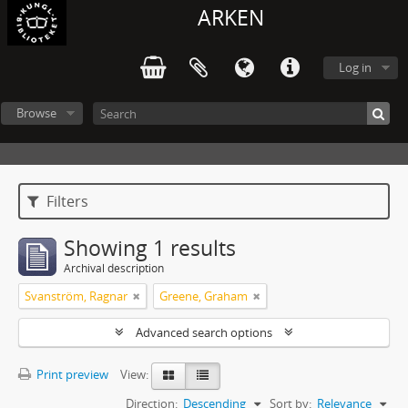
ARKEN
Log in
Browse
Filters
Showing 1 results
Archival description
Svanström, Ragnar
Greene, Graham
Advanced search options
Print preview
View:
Direction:
Descending
Sort by:
Relevance