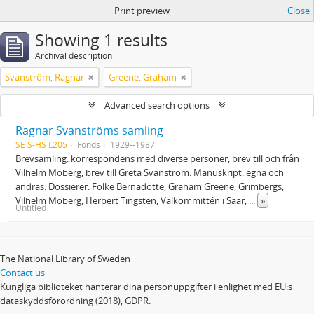
Print preview
Close
Showing 1 results
Archival description
Svanström, Ragnar
Greene, Graham
Advanced search options
Ragnar Svanströms samling
SE S-HS L205
Fonds
1929--1987
Brevsamling: korrespondens med diverse personer, brev till och från
Vilhelm Moberg, brev till Greta Svanström. Manuskript: egna och
andras. Dossierer: Folke Bernadotte, Graham Greene, Grimbergs,
Vilhelm Moberg, Herbert Tingsten, Valkommittén i Saar,
...
»
Untitled
The National Library of Sweden
Contact us
Kungliga biblioteket hanterar dina personuppgifter i enlighet med EU:s
dataskyddsförordning (2018), GDPR.