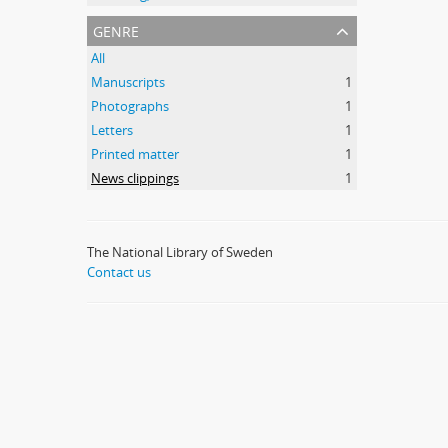
genre
All
Manuscripts
1
Photographs
1
Letters
1
Printed matter
1
News clippings
1
The National Library of Sweden
Contact us