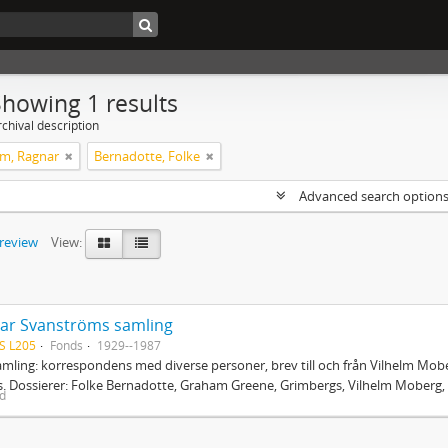
Showing 1 results
chival description
m, Ragnar
Bernadotte, Folke
Advanced search option
preview
View:
ar Svanströms samling
S L205
Fonds
1929--1987
mling: korrespondens med diverse personer, brev till och från Vilhelm Mobe
. Dossierer: Folke Bernadotte, Graham Greene, Grimbergs, Vilhelm Moberg, 
ed