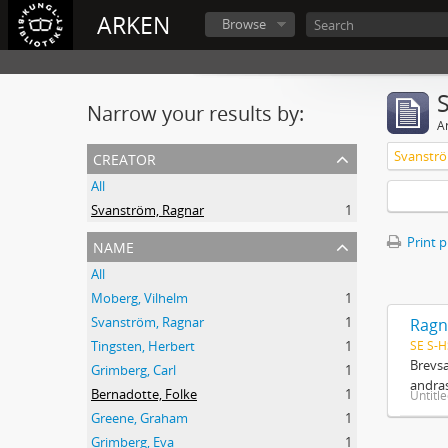
ARKEN
Browse
Narrow your results by:
Ar
creator
Svanströ
All
Svanström, Ragnar
1
name
Print 
All
Moberg, Vilhelm
1
Svanström, Ragnar
1
Ragn
SE S-H
Tingsten, Herbert
1
Brevsa
Grimberg, Carl
1
andras
Bernadotte, Folke
1
Untitl
Greene, Graham
1
Grimberg, Eva
1