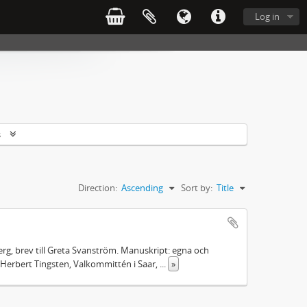
Log in
s
Direction:
Ascending
Sort by:
Title
rg, brev till Greta Svanström. Manuskript: egna och
Herbert Tingsten, Valkommittén i Saar,
...
»