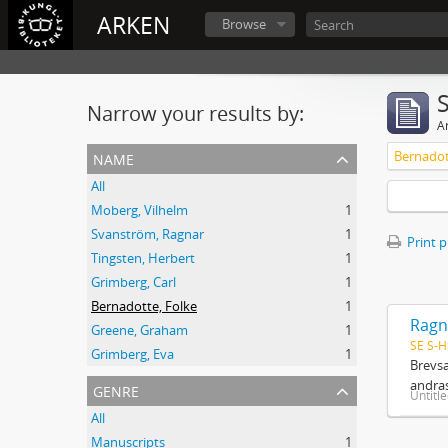
ARKEN
Browse
Narrow your results by:
Ar
name
Bernadot
All
Moberg, Vilhelm
1
Svanström, Ragnar
1
Print 
Tingsten, Herbert
1
Grimberg, Carl
1
Bernadotte, Folke
1
Ragn
Greene, Graham
1
SE S-H
Grimberg, Eva
1
Brevsa
andras
genre
Untitl
All
Manuscripts
1