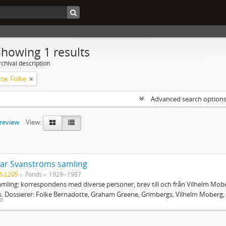
Showing 1 results
chival description
te, Folke
Advanced search option
preview
View:
ar Svanströms samling
S L205
Fonds
1929--1987
mling: korrespondens med diverse personer, brev till och från Vilhelm Mobe
. Dossierer: Folke Bernadotte, Graham Greene, Grimbergs, Vilhelm Moberg, 
ed