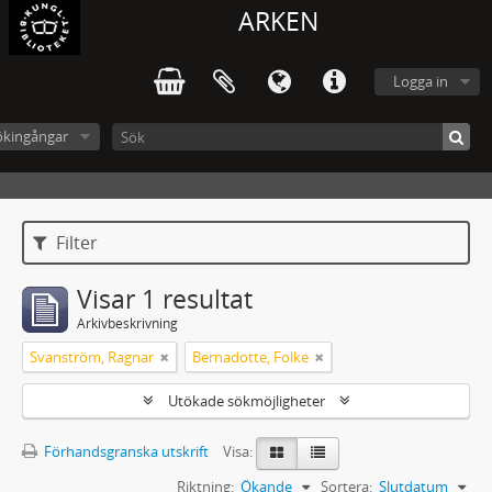
ARKEN
Logga in
ökingångar
Filter
Visar 1 resultat
Arkivbeskrivning
Svanström, Ragnar
Bernadotte, Folke
Utökade sökmöjligheter
Förhandsgranska utskrift
Visa:
Riktning:
Ökande
Sortera:
Slutdatum