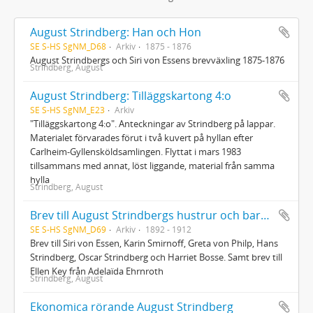
August Strindberg: Han och Hon
SE S-HS SgNM_D68
Arkiv
1875 - 1876
August Strindbergs och Siri von Essens brevväxling 1875-1876
Strindberg, August
August Strindberg: Tilläggskartong 4:o
SE S-HS SgNM_E23
Arkiv
"Tilläggskartong 4:o". Anteckningar av Strindberg på lappar.
Materialet förvarades förut i två kuvert på hyllan efter
Carlheim-Gyllensköldsamlingen. Flyttat i mars 1983
tillsammans med annat, löst liggande, material från samma
hylla
Strindberg, August
Brev till August Strindbergs hustrur och barn från skilda personer
SE S-HS SgNM_D69
Arkiv
1892 - 1912
Brev till Siri von Essen, Karin Smirnoff, Greta von Philp, Hans
Strindberg, Oscar Strindberg och Harriet Bosse. Samt brev till
Ellen Key från Adelaïda Ehrnroth
Strindberg, August
Ekonomica rörande August Strindberg