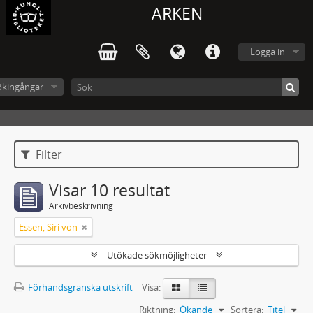
ARKEN
Logga in
ökingångar
Filter
Visar 10 resultat
Arkivbeskrivning
Essen, Siri von
Utökade sökmöjligheter
Förhandsgranska utskrift
Visa:
Riktning:
Ökande
Sortera:
Titel