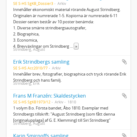
SE S-HS SgKB_Dossier3
Arkiv
Innehåller ekonomiskt material rörande August Strindberg.
Originalen är numrerade 1-5. Kopiorna är numrerade 6-11
Dossier-serien består av 10 poster benämda:
1. Diverse smärre strindbergsautografer,
2. Biographica,
3. Economica,
4. Brevväxlingar om Strindberg
...
»
Strindberg, August
Erik Strindbergs samling
SE S-HS Acc2010/77
Arkiv
Innehåller brev, fotografier, biographica och tryck rörande Erik
Strindberg och hans familj.
Strindberg, Erik
Frans M Franzén: Skaldestycken
SE S-HS SgKB1973/12
Arkiv
1810
1 volym 8:o. Första bandet, Åbo 1810. Exemplar med
Strindbergs tillskrift: "August Strindberg (som fått denna
[originalupplaga] af G. E. Klemming) till Siri Strindberg"
Strindberg, August
Karin Smirnoffs samling