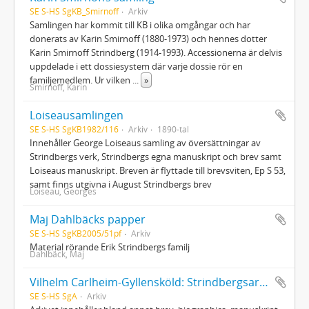
SE S-HS SgKB_Smirnoff
Arkiv
Samlingen har kommit till KB i olika omgångar och har
donerats av Karin Smirnoff (1880-1973) och hennes dotter
Karin Smirnoff Strindberg (1914-1993). Accessionerna är delvis
uppdelade i ett dossiesystem där varje dossie rör en
familjemedlem. Ur vilken
...
»
Smirnoff, Karin
Loiseausamlingen
SE S-HS SgKB1982/116
Arkiv
1890-tal
Innehåller George Loiseaus samling av översättningar av
Strindbergs verk, Strindbergs egna manuskript och brev samt
Loiseaus manuskript. Breven är flyttade till brevsviten, Ep S 53,
samt finns utgivna i August Strindbergs brev
Loiseau, Georges
Maj Dahlbäcks papper
SE S-HS SgKB2005/51pf
Arkiv
Material rörande Erik Strindbergs familj
Dahlbäck, Maj
Vilhelm Carlheim-Gyllensköld: Strindbergsarkivet
SE S-HS SgA
Arkiv