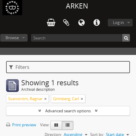
ARKEN
Log in
Browse
Filters
Showing 1 results
Archival description
Svanström, Ragnar
Grimberg, Carl
Advanced search options
Print preview
View:
Direction:
Ascending
Sort by:
Start date