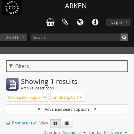
ARKEN
Log in
Browse
Filters
Showing 1 results
Archival description
Svanström, Ragnar
Grimberg, Carl
Advanced search options
Print preview
View:
Direction:
Ascending
Sort by:
Relevance