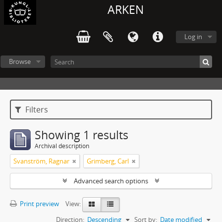
ARKEN
Log in
Browse
Filters
Showing 1 results
Archival description
Svanström, Ragnar
Grimberg, Carl
Advanced search options
Print preview
View:
Direction:
Descending
Sort by:
Date modified