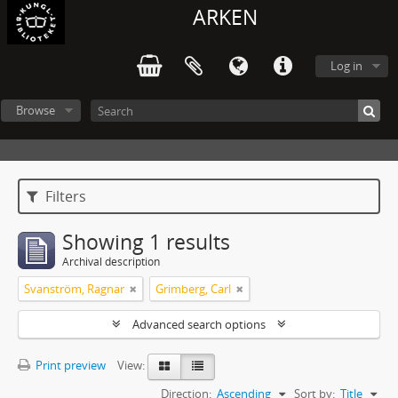
ARKEN
Log in
Browse
Filters
Showing 1 results
Archival description
Svanström, Ragnar
Grimberg, Carl
Advanced search options
Print preview
View:
Direction:
Ascending
Sort by:
Title