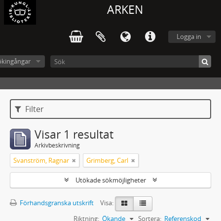
ARKEN
Logga in
ökingångar
Filter
Visar 1 resultat
Arkivbeskrivning
Svanström, Ragnar
Grimberg, Carl
Utökade sökmöjligheter
Förhandsgranska utskrift
Visa:
Riktning:
Ökande
Sortera:
Referenskod