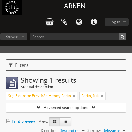
ARKEN
Log in
Browse
Filters
Showing 1 results
Archival description
Stig Ekström: Brev från Henny Ferlin
Ferlin, Nils
Advanced search options
Print preview
View:
Direction:
Descending
Sort by:
Relevance