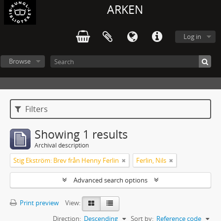
ARKEN
Log in
Browse
Filters
Showing 1 results
Archival description
Stig Ekström: Brev från Henny Ferlin
Ferlin, Nils
Advanced search options
Print preview
View:
Direction:
Descending
Sort by:
Reference code