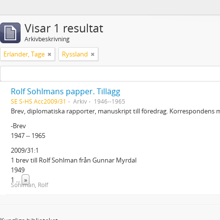
Visar 1 resultat
Arkivbeskrivning
Erlander, Tage
Ryssland
Rolf Sohlmans papper. Tillägg
SE S-HS Acc2009/31
Arkiv
1946--1965
Brev, diplomatiska rapporter, manuskript till föredrag. Korrespondens 
-Brev
1947 -- 1965
2009/31:1
1 brev till Rolf Sohlman från Gunnar Myrdal
1949
1
...
»
Sohlman, Rolf