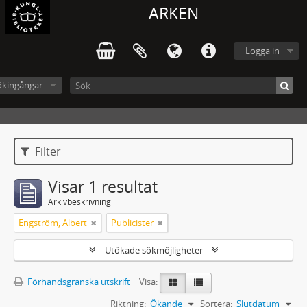
ARKEN
Logga in
ökingångar
Filter
Visar 1 resultat
Arkivbeskrivning
Engström, Albert
Publicister
Utökade sökmöjligheter
Förhandsgranska utskrift
Visa:
Riktning:
Ökande
Sortera:
Slutdatum