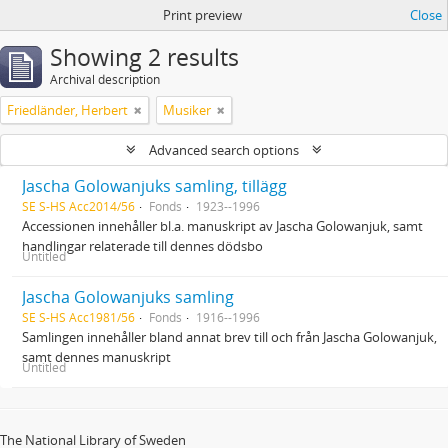
Print preview
Close
Showing 2 results
Archival description
Friedländer, Herbert
Musiker
Advanced search options
Jascha Golowanjuks samling, tillägg
SE S-HS Acc2014/56
Fonds
1923--1996
Accessionen innehåller bl.a. manuskript av Jascha Golowanjuk, samt
handlingar relaterade till dennes dödsbo
Untitled
Jascha Golowanjuks samling
SE S-HS Acc1981/56
Fonds
1916--1996
Samlingen innehåller bland annat brev till och från Jascha Golowanjuk,
samt dennes manuskript
Untitled
The National Library of Sweden