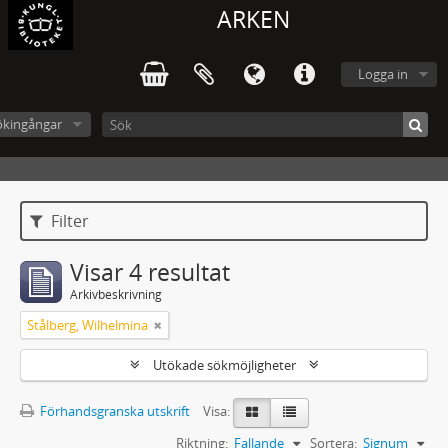
ARKEN
Logga in
ökingångar
Filter
Visar 4 resultat
Arkivbeskrivning
Stålberg, Wilhelmina
Utökade sökmöjligheter
Förhandsgranska utskrift
Visa:
Riktning:
Fallande
Sortera:
Signum