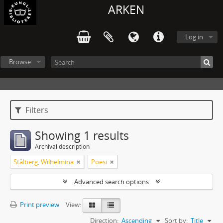
ARKEN
Log in
Browse
Filters
Showing 1 results
Archival description
Stålberg, Wilhelmina
Poesi
Advanced search options
Print preview
View:
Direction:
Ascending
Sort by:
Title