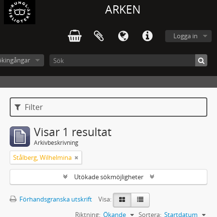
ARKEN
Logga in
ökingångar
Filter
Visar 1 resultat
Arkivbeskrivning
Stålberg, Wilhelmina
Utökade sökmöjligheter
Förhandsgranska utskrift
Visa:
Riktning:
Ökande
Sortera:
Startdatum