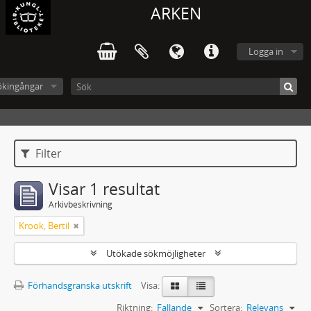
ARKEN
Logga in
ökingångar
Filter
Visar 1 resultat
Arkivbeskrivning
Krook, Bertil
Utökade sökmöjligheter
Förhandsgranska utskrift
Visa:
Riktning:
Fallande
Sortera:
Relevans