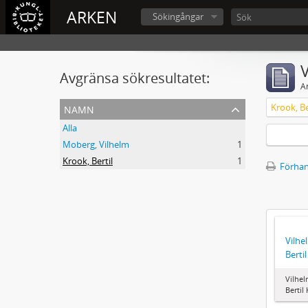
ARKEN
Sökingångar
V
Avgränsa sökresultatet:
A
namn
Krook, Be
Alla
Moberg, Vilhelm
1
Krook, Bertil
1
Förhan
Vilhe
Berti
Vilhel
Bertil