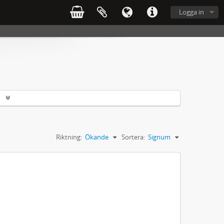
Logga in
r
Riktning:
Ökande
Sortera:
Signum