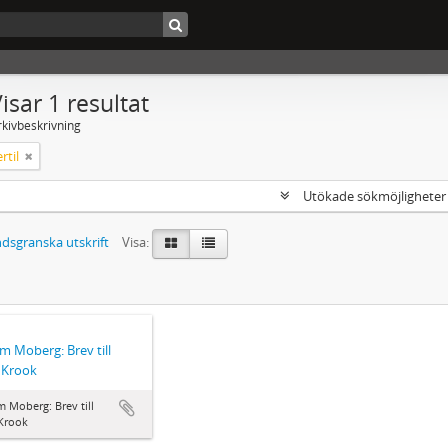
isar 1 resultat
rkivbeskrivning
rtil
Utökade sökmöjlighete
dsgranska utskrift
Visa:
lm Moberg: Brev till
l Krook
m Moberg: Brev till
 Krook