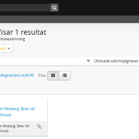
isar 1 resultat
rkivbeskrivning
rtil
Utökade sökmöjlighete
dsgranska utskrift
Visa:
lm Moberg: Brev till
l Krook
m Moberg: Brev till
 Krook