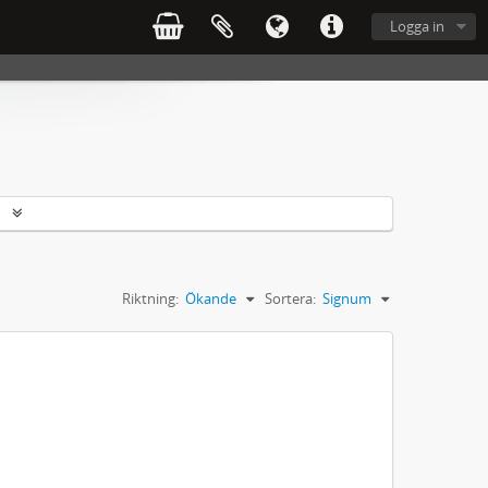
Logga in
r
Riktning:
Ökande
Sortera:
Signum