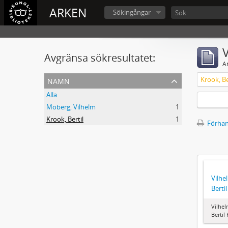
ARKEN
Sökingångar
V
Avgränsa sökresultatet:
A
namn
Krook, Be
Alla
Moberg, Vilhelm
1
Krook, Bertil
1
Förhan
Vilhe
Berti
Vilhel
Bertil