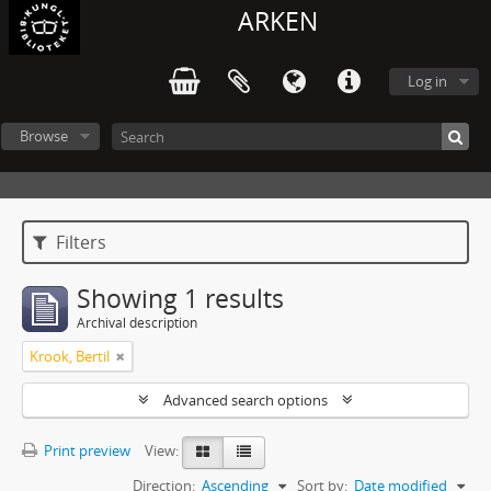
ARKEN
Log in
Browse
Filters
Showing 1 results
Archival description
Krook, Bertil
Advanced search options
Print preview
View:
Direction:
Ascending
Sort by:
Date modified