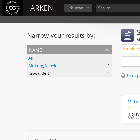
ARKEN
Browse
Narrow your results by:
Ar
name
Krook, Be
All
Moberg, Vilhelm
1
Krook, Bertil
1
Print 
Vilhe
SE S-H
1 brev
Untitl