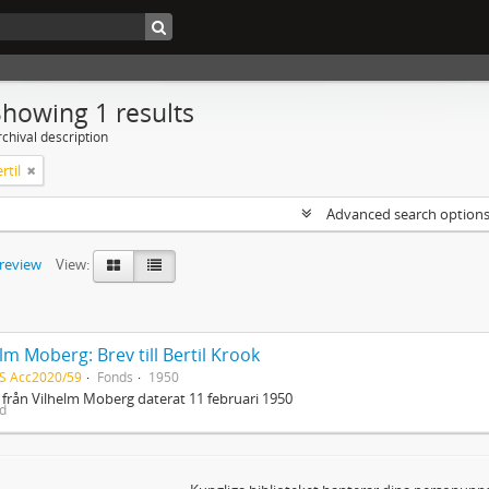
Showing 1 results
chival description
rtil
Advanced search option
preview
View:
lm Moberg: Brev till Bertil Krook
S Acc2020/59
Fonds
1950
 från Vilhelm Moberg daterat 11 februari 1950
ed