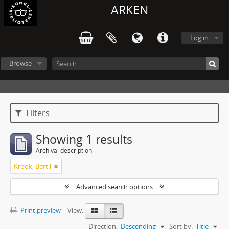
ARKEN
Log in
Browse
Filters
Showing 1 results
Archival description
Krook, Bertil
Advanced search options
Print preview
View:
Direction:
Descending
Sort by:
Title