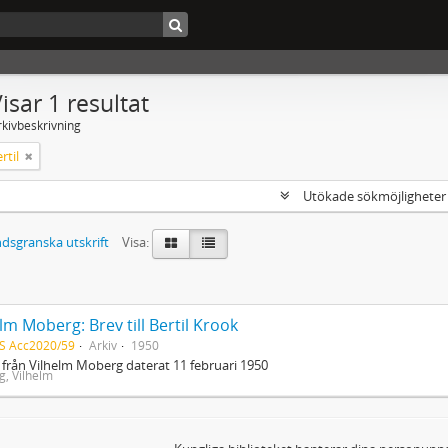
isar 1 resultat
rkivbeskrivning
rtil
Utökade sökmöjlighete
dsgranska utskrift
Visa:
lm Moberg: Brev till Bertil Krook
S Acc2020/59
Arkiv
1950
 från Vilhelm Moberg daterat 11 februari 1950
, Vilhelm