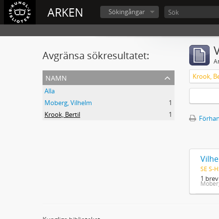
ARKEN
Sökingångar
V
Avgränsa sökresultatet:
A
namn
Krook, Be
Alla
Moberg, Vilhelm
1
Krook, Bertil
1
Förhan
Vilhe
SE S-H
1 brev
Moberg