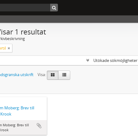
isar 1 resultat
rkivbeskrivning
rtil
Utökade sökmöjlighete
dsgranska utskrift
Visa:
lm Moberg: Brev till
l Krook
m Moberg: Brev till
 Krook