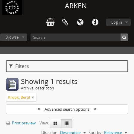
ARKEN
Log in
Browse
Filters
Showing 1 results
Archival description
Krook, Bertil
Advanced search options
Print preview
View:
Direction:
Descending
Sort by:
Relevance