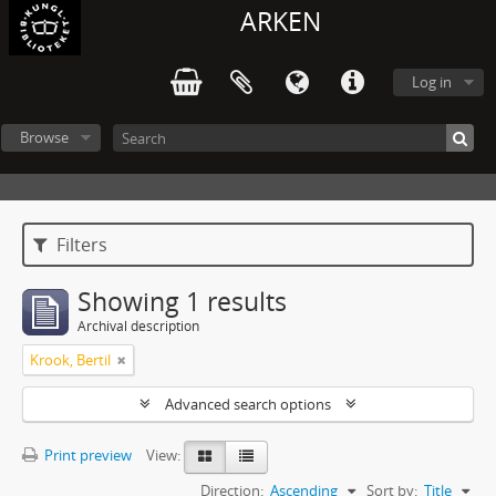
ARKEN
Log in
Browse
Filters
Showing 1 results
Archival description
Krook, Bertil
Advanced search options
Print preview
View:
Direction:
Ascending
Sort by:
Title