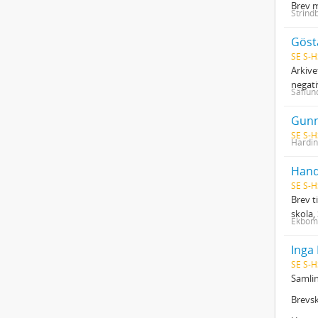
Brev m
Strind
Göst
SE S-H
Arkive
negati
Säflun
Gunn
SE S-H
Hardin
Hand
SE S-H
Brev t
skola,
Ekbom,
Inga
SE S-H
Samlin
Brevs