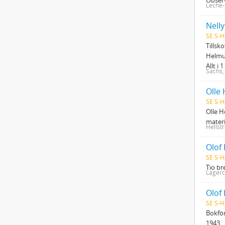
Leche-
Nelly
SE S-H
Tillsk
Helmu
Allt i 
Sachs,
Olle
SE S-H
Olle H
materi
Hellst
Olof 
SE S-H
Tio br
Lagerc
Olof 
SE S-H
Bokför
1943