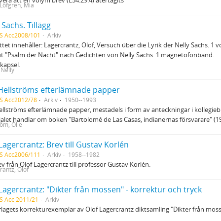
Löfgren, Mia
 Sachs. Tillägg
S Acc2008/101
Arkiv
ottet innehåller: Lagercrantz, Olof, Versuch über die Lyrik der Nelly Sachs. 1 
t "Psalm der Nacht" nach Gedichten von Nelly Sachs. 1 magnetofonband.
1 kapsel.
 Nelly
 Hellströms efterlämnade papper
S Acc2012/78
Arkiv
1950--1993
ellströms efterlämnade papper, mestadels i form av anteckningar i kollegiebl
alet handlar om boken "Bartolomé de Las Casas, indianernas försvarare" (19
röm, Olle
Lagercrantz: Brev till Gustav Korlén
S Acc2006/111
Arkiv
1958--1982
ev från Olof Lagercrantz till professor Gustav Korlén.
rantz, Olof
Lagercrantz: "Dikter från mossen" - korrektur och tryck
S Acc 2011/21
Arkiv
lagets korrekturexemplar av Olof Lagercrantz diktsamling "Dikter från moss