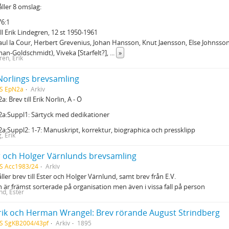
ller 8 omslag:
6:1
ill Erik Lindegren, 12 st 1950-1961
aul la Cour, Herbert Grevenius, Johan Hansson, Knut Jaensson, Else Johnsson
an-Goldschmidt), Viveka [Starfelt?],
...
»
ren, Erik
 Norlings brevsamling
HS EpN2a
Arkiv
: Brev till Erik Norlin, A - Ö
a:Suppl1: Särtyck med dedikationer
a:Suppl2: 1-7: Manuskript, korrektur, biographica och pressklipp
, Erik
r och Holger Värnlunds brevsamling
S Acc1983/24
Arkiv
ller brev till Ester och Holger Värnlund, samt brev från E.V.
 är främst sorterade på organisation men även i vissa fall på person
nd, Ester
rik och Herman Wrangel: Brev rörande August Strindberg
S SgKB2004/43pf
Arkiv
1895