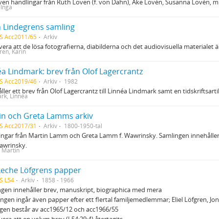
ven handlingar från Ruth Loven (f. von Dahn), Åke Lovén, Susanna Lovén, m.
 Inga
n Lindegrens samling
S Acc2011/65
Arkiv
era att de lösa fotografierna, diabilderna och det audiovisuella materialet 
ren, Karin
éa Lindmark: brev från Olof Lagercrantz
S Acc2019/46
Arkiv
1982
ller ett brev från Olof Lagercrantz till Linnéa Lindmark samt en tidskriftsar
rk, Linnéa
in och Greta Lamms arkiv
S Acc2017/31
Arkiv
1800-1950-tal
ngar från Martin Lamm och Greta Lamm f. Wawrinsky. Samlingen innehålle
awrinsky.
 Martin
Leche Löfgrens papper
S L54
Arkiv
1858 - 1966
gen innehåller brev, manuskript, biographica med mera
ingen ingår även papper efter ett flertal familjemedlemmar; Eliel Löfgren, Jo
gen består av acc1965/12 och acc1966/55
era att en volym brev (L54:29:4) återtagits