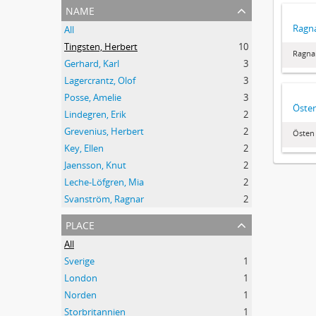
name
Ragna
All
Tingsten, Herbert
10
Ragna
Gerhard, Karl
3
Lagercrantz, Olof
3
Posse, Amelie
3
Öste
Lindegren, Erik
2
Grevenius, Herbert
2
Östen
Key, Ellen
2
Jaensson, Knut
2
Leche-Löfgren, Mia
2
Svanström, Ragnar
2
place
All
Sverige
1
London
1
Norden
1
Storbritannien
1