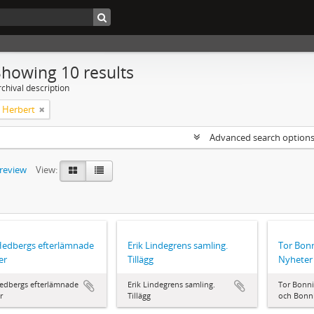
Showing 10 results
chival description
, Herbert
Advanced search option
preview
View:
Hedbergs efterlämnade
Erik Lindegrens samling.
Tor Bonn
er
Tillägg
Nyheter
Hedbergs efterlämnade
Erik Lindegrens samling.
Tor Bonni
r
Tillägg
och Bonni