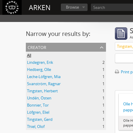
ARKEN
Browse
Narrow your results by:
Ar
creator
Tingsten
All
Lindegren, Erik
2
Hedberg, Olle
1
Print 
Leche-Löfgren, Mia
1
Svanström, Ragnar
1
Tingsten, Herbert
1
Undén, Östen
1
Olle 
Bonnier, Tor
1
papp
Löfgren, Eliel
1
Tingsten, Gerd
1
Olle 
pappe
Thiel, Olof
1