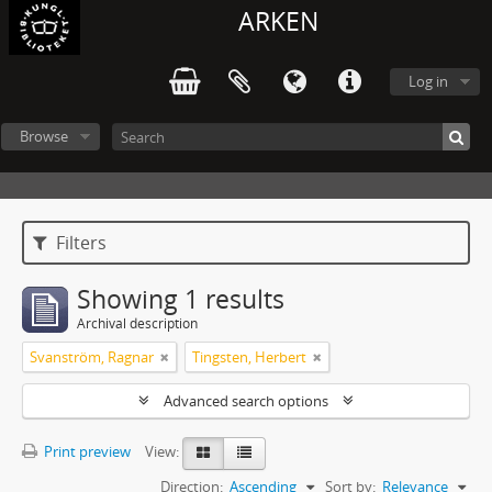
ARKEN
Log in
Browse
Filters
Showing 1 results
Archival description
Svanström, Ragnar
Tingsten, Herbert
Advanced search options
Print preview
View:
Direction:
Ascending
Sort by:
Relevance