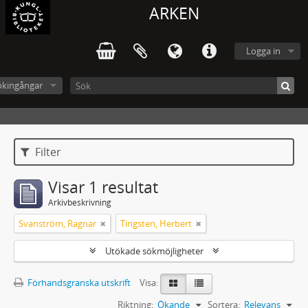
ARKEN
Logga in
ökingångar
Filter
Visar 1 resultat
Arkivbeskrivning
Svanström, Ragnar
Tingsten, Herbert
Utökade sökmöjligheter
Förhandsgranska utskrift
Visa:
Riktning:
Ökande
Sortera:
Relevans