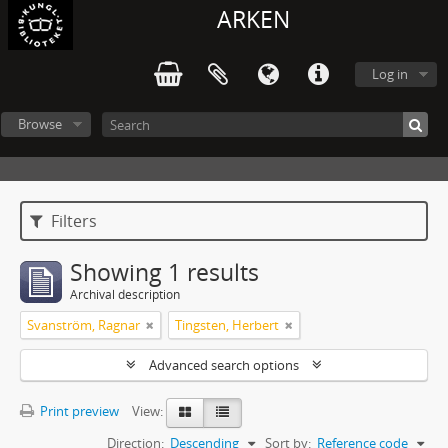
ARKEN
Log in
Browse
Filters
Showing 1 results
Archival description
Svanström, Ragnar
Tingsten, Herbert
Advanced search options
Print preview
View:
Direction:
Descending
Sort by:
Reference code