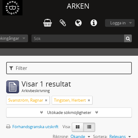
ARKEN
Logga in
ökingångar
Filter
Visar 1 resultat
Arkivbeskrivning
Svanström, Ragnar
Tingsten, Herbert
Utökade sökmöjligheter
Förhandsgranska utskrift
Visa:
Riktning:
Ökande
Sortera:
Relevans