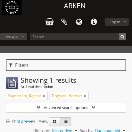
ARKEN
Log in
Browse
Filters
Showing 1 results
Archival description
Svanström, Ragnar
Tingsten, Herbert
Advanced search options
Print preview
View:
Direction:
Descending
Sort by:
Date modified