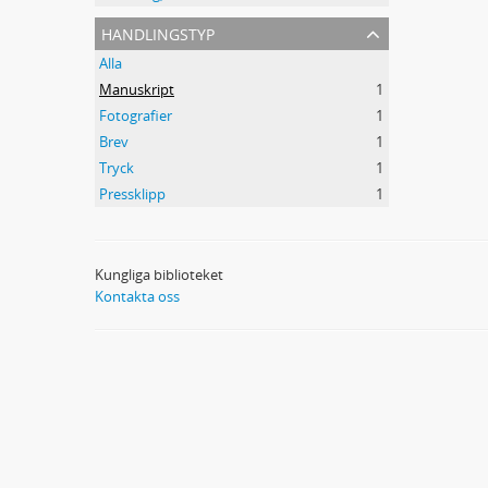
handlingstyp
Alla
Manuskript
1
Fotografier
1
Brev
1
Tryck
1
Pressklipp
1
Kungliga biblioteket
Kontakta oss