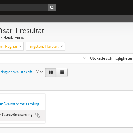
isar 1 resultat
rkivbeskrivning
m, Ragnar
Tingsten, Herbert
Utökade sökmöjlighete
dsgranska utskrift
Visa:
r Svanströms samling
r Svanströms samling