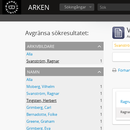
ARKEN
Sökingångar
V
Avgränsa sökresultatet:
A
arkivbildare
Svanströ
Alla
Svanström, Ragnar
1
namn
Förhan
Alla
Moberg, Vilhelm
1
Svanström, Ragnar
1
Tingsten, Herbert
1
Ragna
Grimberg, Carl
1
Ragna
Bernadotte, Folke
1
Greene, Graham
1
Grimberg, Eva
1