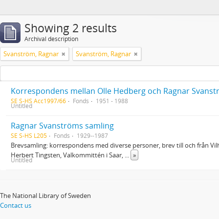
Showing 2 results
Archival description
Svanström, Ragnar
Svanström, Ragnar
SE S-HS Acc1997/66
Fonds
1951 - 1988
Untitled
Ragnar Svanströms samling
SE S-HS L205
Fonds
1929--1987
Brevsamling: korrespondens med diverse personer, brev till och från Vi
Herbert Tingsten, Valkommittén i Saar,
...
»
Untitled
The National Library of Sweden
Contact us