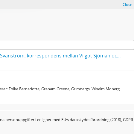
Close
Korrespondens mellan Olle Hedberg och Ragnar Svanström, förteckning över brev mellan Olle Hedberg och Ragnar Svanström, korrespondens mellan Vilgot Sjöman och Ragnar Svanström rörande Olle Hedberg, material rörande Olle Hedberg, material från Elisabeth Cederschiöld rörande Olle Hedberg
sierer: Folke Bernadotte, Graham Greene, Grimbergs, Vilhelm Moberg,
dina personuppgifter i enlighet med EU:s dataskyddsförordning (2018), GDPR.