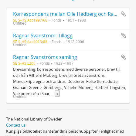
Korrespondens mellan Olle Hedberg och Ragnar Svanström, förteckning över brev mellan Olle Hedberg och Ragnar Svanström, korrespondens mellan Vilgot Sjöman och Ragnar Svanström rörande Olle Hedberg, material rörande Olle Hedberg, material från Elisabeth Cederschiöld rörande Olle Hedberg
SE S-HS Acc1997/66
Fonds
1951 - 1988
Untitled
Ragnar Svanström: Tillägg
SE S-HS Acc2013/88
Fonds
1912-2006
Untitled
Ragnar Svanströms samling
SE S-HS L205
Fonds
1929--1987
Brevsamling: korrespondens med diverse personer, brev till
och från Vilhelm Moberg, brev till Greta Svanström.
Manuskript: egna och andras. Dossierer: Folke Bernadotte,
Graham Greene, Grimbergs, Vilhelm Moberg, Herbert Tingsten,
Valkommittén i Saar,
...
»
Untitled
The National Library of Sweden
Contact us
Kungliga biblioteket hanterar dina personuppgifter i enlighet med