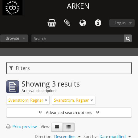
ARKEN
Log in
Browse
Filters
Showing 3 results
Archival description
Svanström, Ragnar
Svanström, Ragnar
Advanced search options
Print preview
View:
Direction:
Descending
Sort by:
Date modified