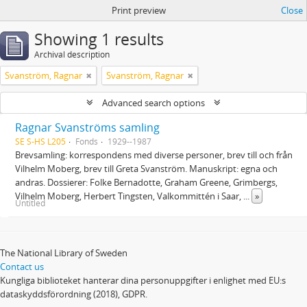
Print preview
Close
Showing 1 results
Archival description
Svanström, Ragnar
Svanström, Ragnar
Advanced search options
Ragnar Svanströms samling
SE S-HS L205
Fonds
1929--1987
Brevsamling: korrespondens med diverse personer, brev till och från
Vilhelm Moberg, brev till Greta Svanström. Manuskript: egna och
andras. Dossierer: Folke Bernadotte, Graham Greene, Grimbergs,
Vilhelm Moberg, Herbert Tingsten, Valkommittén i Saar,
...
»
Untitled
The National Library of Sweden
Contact us
Kungliga biblioteket hanterar dina personuppgifter i enlighet med EU:s
dataskyddsförordning (2018), GDPR.