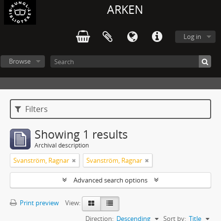
ARKEN
Log in
Browse
Filters
Showing 1 results
Archival description
Svanström, Ragnar
Svanström, Ragnar
Advanced search options
Print preview
View:
Direction:
Descending
Sort by:
Title