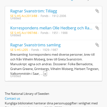
Ragnar Svanström: Tillägg
SE S-HS Acc2013/88
Fonds
1912-2006
Untitled
Korrespondens mellan Olle Hedberg och Ragnar Svanström, förteckning över brev mellan Olle Hedberg och Ragnar Svanström, korrespondens mellan Vilgot Sjöman och Ragnar Svanström rörande Olle Hedberg, material rörande Olle Hedberg, material från Elisabeth Cederschiöld rörande Olle Hedberg
SE S-HS Acc1997/66
Fonds
1951 - 1988
Untitled
Ragnar Svanströms samling
SE S-HS L205
Fonds
1929--1987
Brevsamling: korrespondens med diverse personer, brev till
och från Vilhelm Moberg, brev till Greta Svanström.
Manuskript: egna och andras. Dossierer: Folke Bernadotte,
Graham Greene, Grimbergs, Vilhelm Moberg, Herbert Tingsten,
Valkommittén i Saar,
...
»
Untitled
The National Library of Sweden
Contact us
Kungliga biblioteket hanterar dina personuppgifter i enlighet med