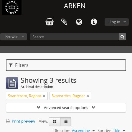
ARKEN
Log in
Browse
Filters
Showing 3 results
Archival description
Svanström, Ragnar
Svanström, Ragnar
Advanced search options
Print preview
View:
Direction:
Ascending
Sort by:
Title