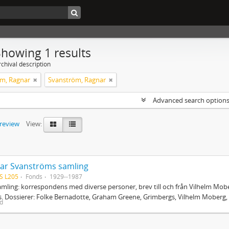
Showing 1 results
chival description
m, Ragnar
Svanström, Ragnar
Advanced search option
preview
View:
ar Svanströms samling
S L205
Fonds
1929--1987
mling: korrespondens med diverse personer, brev till och från Vilhelm Mobe
. Dossierer: Folke Bernadotte, Graham Greene, Grimbergs, Vilhelm Moberg, 
ed