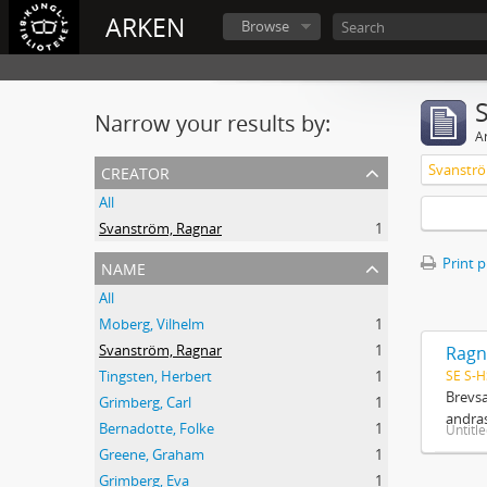
ARKEN
Browse
Narrow your results by:
Ar
creator
Svanströ
All
Svanström, Ragnar
1
name
Print 
All
Moberg, Vilhelm
1
Svanström, Ragnar
1
Ragn
SE S-H
Tingsten, Herbert
1
Brevsa
Grimberg, Carl
1
andras
Bernadotte, Folke
1
Untitl
Greene, Graham
1
Grimberg, Eva
1