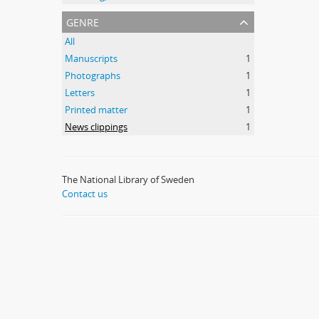
genre
All
Manuscripts
1
Photographs
1
Letters
1
Printed matter
1
News clippings
1
The National Library of Sweden
Contact us