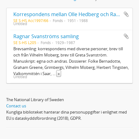
Korrespondens mellan Olle Hedberg och Ragnar Svanström, förteckning över brev mellan Olle Hedberg och Ragnar Svanström, korrespondens mellan Vilgot Sjöman och Ragnar Svanström rörande Olle Hedberg, material rörande Olle Hedberg, material från Elisabeth Cederschiöld rörande Olle Hedberg
SE S-HS Acc1997/66
Fonds
1951 - 1988
Untitled
Ragnar Svanströms samling
SE S-HS L205
Fonds
1929--1987
Brevsamling: korrespondens med diverse personer, brev till
och från Vilhelm Moberg, brev till Greta Svanström.
Manuskript: egna och andras. Dossierer: Folke Bernadotte,
Graham Greene, Grimbergs, Vilhelm Moberg, Herbert Tingsten,
Valkommittén i Saar,
...
»
Untitled
The National Library of Sweden
Contact us
Kungliga biblioteket hanterar dina personuppgifter i enlighet med
EU:s dataskyddsförordning (2018), GDPR.