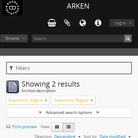
ARKEN
Log in
Browse
Filters
Showing 2 results
Archival description
Svanström, Ragnar
Svanström, Ragnar
Advanced search options
Print preview
View:
Direction:
Descending
Sort by:
Date modified